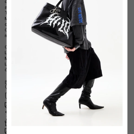
cabe em qualquer bolsa HI-LO que você tenha. Também
acompanha flanela de limpeza.
Tem gravação de logo HI-LO nas hastes e também na lente.
Modelagem mais fininha com laterais arredondadas, super chic e
com a qualidade impecável HI-LO que você conhece!
Combine com nossos outros lançamentos e saia com seu
melhor look!
Cor da armação: preto.
Lentes: escura esverdeada.
Medidas:
Lente: 5,2 cm de largura e 2,7 altura
óculos inteiro: 15 cm de largura e 3,5 cm de altura
Cupom NEWHILO
para sua primeira compra
Compra segura
Seus dados protegidos
Frete Expresso SP
Entrega no mesmo dia
Trocas ou devoluções
Facilitadas no e-mail
fale@shophilo.com.br
Brinde
Em compras a partir de R$400
Frete grátis