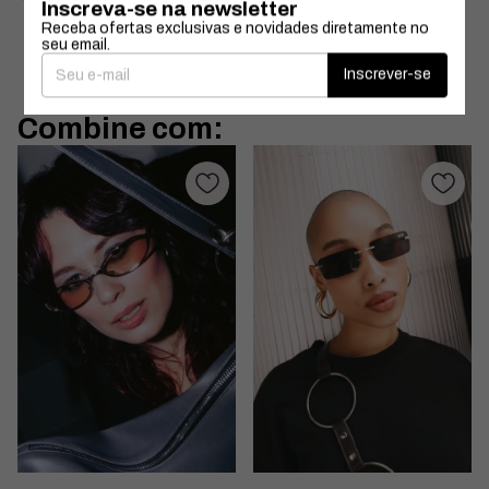
Em compras acima de R$360
Inscreva-se na newsletter
Receba ofertas exclusivas e novidades diretamente no
seu email.
Inscrever-se
Combine com: