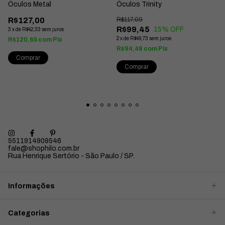
Óculos Metal
Óculos Trinity
R$127,00
R$117,00
R$99,45
15
% OFF
3
x
de
R$42,33
sem juros
2
x
de
R$49,73
sem juros
R$120,65
com
Pix
R$94,48
com
Pix
5511914909546
fale@shophilo.com.br
Rua Henrique Sertório - São Paulo / SP.
Informações
Categorias