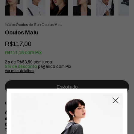
Início
>
Óculos de Sol
>
Óculos Malu
Óculos Malu
R$117,00
com
Pix
R$111,15
2
x de
R$58,50
sem juros
5% de desconto
pagando com Pix
Ver mais detalhes
Descrição
O óculos mais trendy do momento. Vemos com as
maiores fashionistas de plantão, não é a toa que o nome
dele é Malu.
Possui proteção UV400, acompanha case slim para proteção,