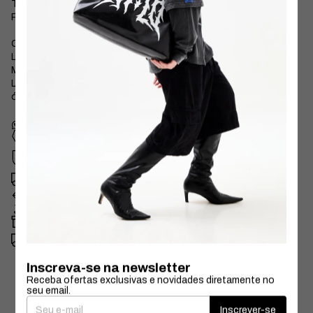
Tem gravação de logo HI-LO na lente e nas hastes.
Pra combinar com todos os seus looks!
Cor da armação: preto.
Lentes: transparente com leve furta cor.
Medidas:
Lente: 5 cm de largura e 2,5 altura.
óculos inteiro: 14 cm de largura e 3 cm de altura.
Cupom NEWHILO
para sua primeira compra
Compra segura
Seus dados protegidos
Frete Expresso SP
Entrega no mesmo dia
Trocas ou devoluções
Facilitadas no e-mail
fale@shophilo.com.br
Brinde
Em compras a partir de R$400
Frete grátis
Em compras acima de R$360
Inscreva-se na newsletter
Receba ofertas exclusivas e novidades diretamente no
seu email.
Inscrever-se