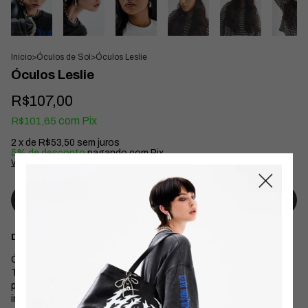
Início
>
Óculos de Sol
>
Óculos Leslie
Óculos Leslie
R$107,00
com
Pix
R$101,65
2
x de
R$53,50
sem juros
5% de desconto
pagando com Pix
Ver mais detalhes
Descrição
Óculos com armação bem na estética office siren.
Tem armação retangular, lente transparente furta cor com
proteção UV400. Acompanha case exclusiva HI-LO, forrada
intenamente e também acompanha flanela de limpeza.