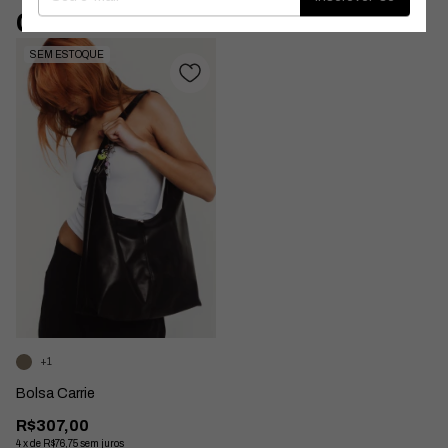
Combine com:
SEM ESTOQUE
+1
Bolsa Carrie
R$307,00
4
x
de
R$76,75
sem juros