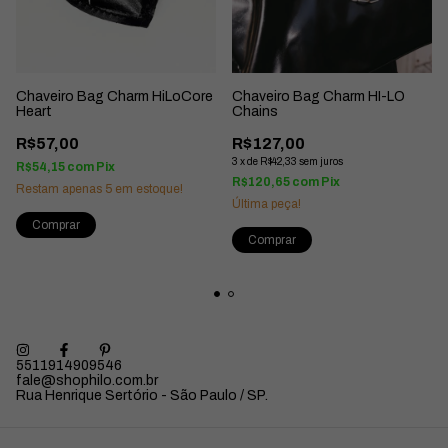
Chaveiro Bag Charm HiLoCore
Chaveiro Bag Charm HI-LO
Heart
Chains
R$57,00
R$127,00
3
x
de
R$42,33
sem juros
R$54,15
com
Pix
R$120,65
com
Pix
Restam apenas
5
em estoque!
Última peça!
5511914909546
fale@shophilo.com.br
Rua Henrique Sertório - São Paulo / SP.