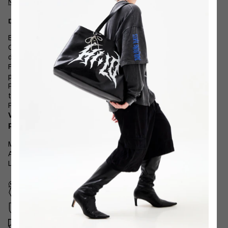
Não sei meu CEP
Descrição
Bag Charm dourado! YES!
Chaveiro feito com corda nautica, possui metais robustos
dourados super reforçados.
Fizemos do zero os nós da corda e selecionamos a dedo os
pingentes super estilosos para acompanhar sua HI-LO por aí!
Possui mosquetão redondo, berloques de estrela e alfinete e
também ponteiras nas pontas da corda.
Personalize sua bolsa HI-LO e arrase!
Vendido separadamente, não acompanha nenhum outro
produto do site.
Medidas aproximadas:
Altura 19 cm.
Largura: 3 cm.
Cupom NEWHILO
para sua primeira compra
Compra segura
Seus dados protegidos
Frete Expresso SP